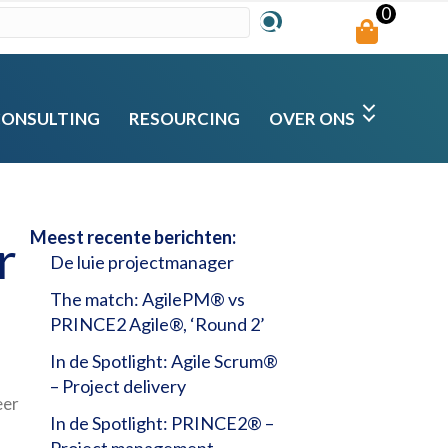
0
CONSULTING
RESOURCING
OVER ONS
Meest recente berichten:
r
De luie projectmanager
The match: AgilePM® vs
PRINCE2 Agile®, ‘Round 2’
In de Spotlight: Agile Scrum®
– Project delivery
eer
In de Spotlight: PRINCE2® –
Project management