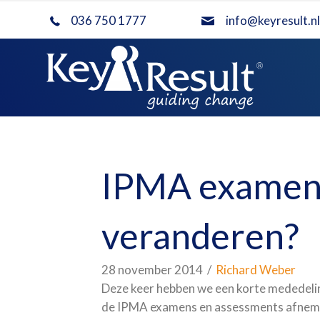
036 750 1777
info@keyresult.nl
IPMA examens 
veranderen?
28 november 2014
/
Richard Weber
Deze keer hebben we een korte mededeling 
de IPMA examens en assessments afneme