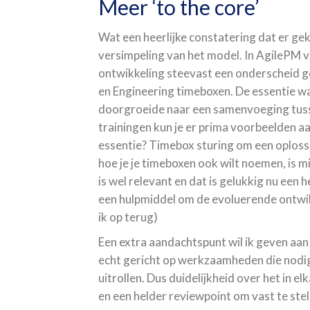
Meer ‘to the core’
Wat een heerlijke constatering dat er ge
versimpeling van het model. In AgilePM ve
ontwikkeling steevast een onderscheid 
en Engineering timeboxen. De essentie wa
doorgroeide naar een samenvoeging tuss
trainingen kun je er prima voorbeelden a
essentie? Timebox sturing om een oplossi
hoe je je timeboxen ook wilt noemen, is m
is wel relevant en dat is gelukkig nu een 
een hulpmiddel om de evoluerende ontwi
ik op terug)
Een extra aandachtspunt wil ik geven aan 
echt gericht op werkzaamheden die nodig z
uitrollen. Dus duidelijkheid over het in e
en een helder reviewpoint om vast te stel