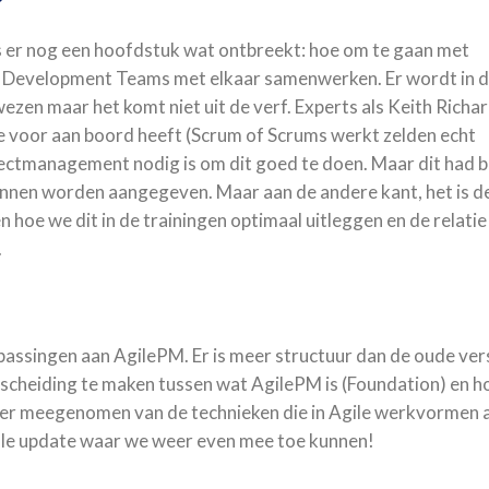
?
 is er nog een hoofdstuk wat ontbreekt: hoe om te gaan met
on Development Teams met elkaar samenwerken. Er wordt in 
ezen maar het komt niet uit de verf. Experts als Keith Richa
 voor aan boord heeft (Scrum of Scrums werkt zelden echt
ectmanagement nodig is om dit goed te doen. Maar dit had b
kunnen worden aangegeven. Maar aan de andere kant, het is d
en hoe we dit in de trainingen optimaal uitleggen en de relatie
.
passingen aan AgilePM. Er is meer structuur dan de oude vers
 scheiding te maken tussen wat AgilePM is (Foundation) en ho
meer meegenomen van de technieken die in Agile werkvormen a
le update waar we weer even mee toe kunnen!