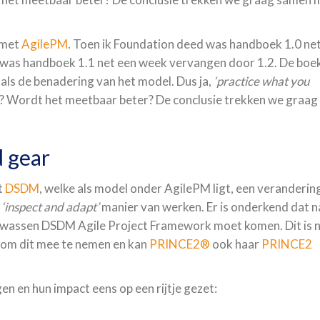
n met
AgilePM
. Toen ik Foundation deed was handboek 1.0 ne
 was handboek 1.1 net een week vervangen door 1.2. De boe
le als de benadering van het model. Dus ja,
‘practice what you
? Wordt het meetbaar beter? De conclusie trekken we graag
d gear
t
DSDM
, welke als model onder AgilePM ligt, een veranderin
e
‘inspect and adapt’
manier van werken. Er is onderkend dat n
wassen DSDM Agile Project Framework moet komen. Dit is 
t om dit mee te nemen en kan
PRINCE2®
ook haar
PRINCE2
n en hun impact eens op een rijtje gezet: