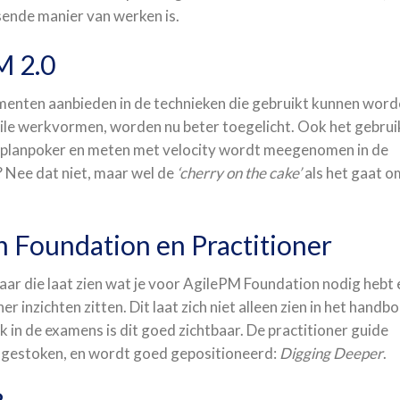
sende manier van werken is.
M 2.0
menten aanbieden in de technieken die gebruikt kunnen word
Agile werkvormen, worden nu beter toegelicht. Ook het gebrui
fs planpoker en meten met velocity wordt meegenomen in de
? Nee dat niet, maar wel de
‘cherry on the cake’
als het gaat o
n Foundation en Practitioner
tbaar die laat zien wat je voor AgilePM Foundation nodig hebt 
r inzichten zitten. Dit laat zich niet alleen zien in het handbo
k in de examens is dit goed zichtbaar. De practitioner guide
gestoken, en wordt goed gepositioneerd:
Digging Deeper
.