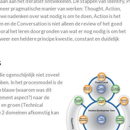
an aan het iteratief ontwikkelen. De stappen van Identify, P
 meer pragmatische manier van werken: Thought, Action,
we nadenken over wat nodig is om te doen, Action is het
n en de Conversation is niet alleen de review of het goed
vooral het leren doorgronden van wat er nog nodig is om het
eer een heldere principe kwestie, constant en duidelijk
s
ie ogenschijnlijk niet zoveel
ben. In het procesmodel is de
an blauw (waarom was dit
gement aspect?) naar de
 en groen (Technical
ze 2 domeinen afkomstig kan