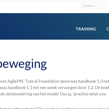
TRAINING
beweging
n met AgilePM. Toen ik Foundation deed was handboek 1.0 ne
 was handboek 1.1 net een week vervangen door 1.2. De boe
le als de benadering van het model. Dus ja, ‘practice what you
het meetbaar beter? De conclusie trekken we graag samen 