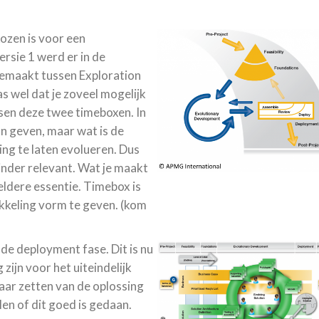
kozen is voor een
rsie 1 werd er in de
gemaakt tussen Exploration
s wel dat je zoveel mogelijk
en deze twee timeboxen. In
an geven, maar wat is de
ng te laten evolueren. Dus
inder relevant. Wat je maakt
heldere essentie. Timebox is
kkeling vorm te geven. (kom
de deployment fase. Dit is nu
ijn voor het uiteindelijk
lkaar zetten van de oplossing
len of dit goed is gedaan.