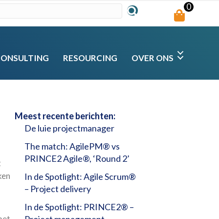
0
CONSULTING
RESOURCING
OVER ONS
Meest recente berichten:
De luie projectmanager
The match: AgilePM® vs
PRINCE2 Agile®, ‘Round 2’
t
ken
In de Spotlight: Agile Scrum®
– Project delivery
In de Spotlight: PRINCE2® –
met
Project management