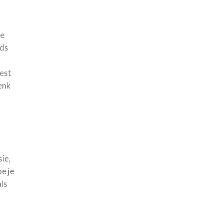
de
rds
est
enk
ie,
e je
ls