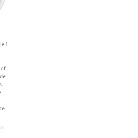
ie 1
 of
 de
s.
e
eze
ar