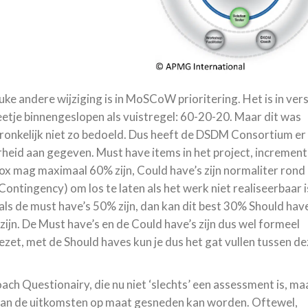
uke andere wijziging is in MoSCoW prioritering. Het is in vers
eetje binnengeslopen als vuistregel: 60-20-20. Maar dit was
ronkelijk niet zo bedoeld. Dus heeft de DSDM Consortium er
rheid aan gegeven. Must have items in het project, increment
ox mag maximaal 60% zijn, Could have’s zijn normaliter rond
ontingency) om los te laten als het werk niet realiseerbaar i
als de must have’s 50% zijn, dan kan dit best 30% Should hav
zijn. De Must have’s en de Could have’s zijn dus wel formeel
ezet, met de Should haves kun je dus het gat vullen tussen d
ch Questionairy, die nu niet ‘slechts’ een assessment is, ma
s van de uitkomsten op maat gesneden kan worden. Oftewel,