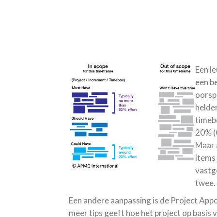
Een le
een b
oorsp
helde
timeb
20% (C
Maar 
items 
vastg
twee.
Een andere aanpassing is de Project Appoa
meer tips geeft hoe het project op basi