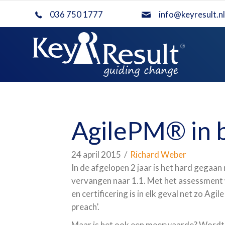
036 750 1777
info@keyresult.nl
AgilePM® in 
24 april 2015
/
Richard Weber
In de afgelopen 2 jaar is het hard gegaa
vervangen naar 1.1. Met het assessment
en certificering is in elk geval net zo Agi
preach’.
Maar is het ook een meerwaarde? Wordt 