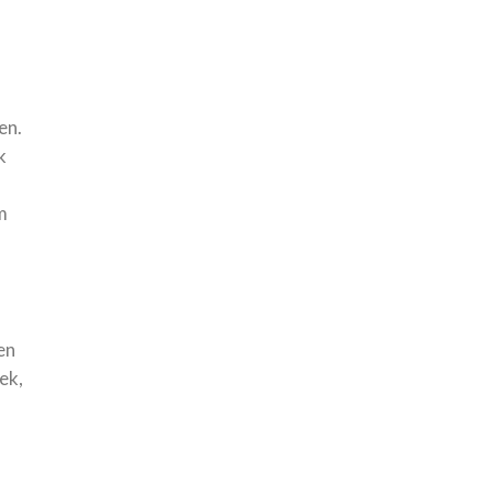
en.
k
m
en
ek,