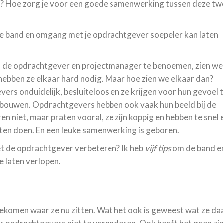
n? Hoe zorg je voor een goede samenwerking tussen deze tw
e de band en omgang met je opdrachtgever soepeler kan laten
m de opdrachtgever en projectmanager te benoemen, zien we
h hebben ze elkaar hard nodig. Maar hoe zien we elkaar dan?
rs onduidelijk, besluiteloos en ze krijgen voor hun gevoel 
e bouwen. Opdrachtgevers hebben ook vaak hun beeld bij de
 niet, maar praten vooral, ze zijn koppig en hebben te snel 
ten doen. En een leuke samenwerking is geboren.
et de opdrachtgever verbeteren? Ik heb
vijf tips
om de band e
 laten verlopen.
gekomen waar ze nu zitten. Wat het ook is geweest wat ze da
er opdrachtgevers niet te veranderen. Ook heeft het geen zi