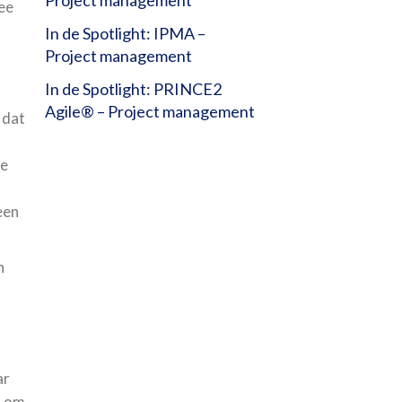
ee
In de Spotlight: IPMA –
Project management
In de Spotlight: PRINCE2
Agile® – Project management
 dat
te
een
n
ar
n om