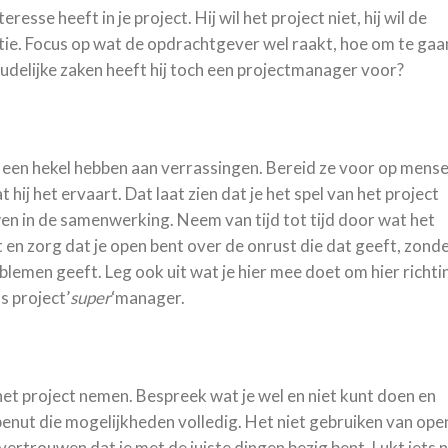
resse heeft in je project. Hij wil het project niet, hij wil de
atie. Focus op wat de opdrachtgever wel raakt, hoe om te gaa
houdelijke zaken heeft hij toch een projectmanager voor?
 een hekel hebben aan verrassingen. Bereid ze voor op mens
hij het ervaart. Dat laat zien dat je het spel van het project
en in de samenwerking. Neem van tijd tot tijd door wat het
t en zorg dat je open bent over de onrust die dat geeft, zond
oblemen geeft. Leg ook uit wat je hier mee doet om hier richti
s project’
super
‘manager.
et project nemen. Bespreek wat je wel en niet kunt doen en
benut die mogelijkheden volledig. Het niet gebruiken van ope
ertrouwen dat je met de juiste dingen bezig bent. Lukt iets n