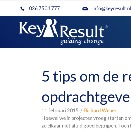
036 750 1777
info@keyresult.nl
5 tips om de r
opdrachtgever
11 februari 2015
/
Richard Weber
Hoewel we in projecten vroeg starten o
ze elkaar niet altijd goed begrijpen. To