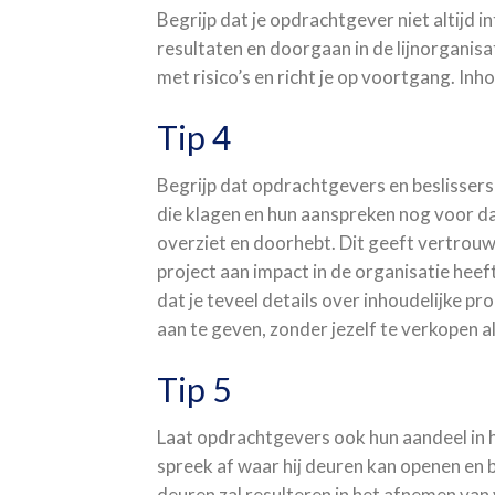
Begrijp dat je opdrachtgever niet altijd inte
resultaten en doorgaan in de lijnorganis
met risico’s en richt je op voortgang. In
Tip 4
Begrijp dat opdrachtgevers en beslissers
die klagen en hun aanspreken nog voor dat 
overziet en doorhebt. Dit geeft vertrouw
project aan impact in de organisatie heef
dat je teveel details over inhoudelijke pr
aan te geven, zonder jezelf te verkopen al
Tip 5
Laat opdrachtgevers ook hun aandeel in h
spreek af waar hij deuren kan openen en 
deuren zal resulteren in het afnemen van v