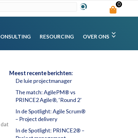
0
CONSULTING
RESOURCING
OVER ONS
Meest recente berichten:
De luie projectmanager
The match: AgilePM® vs
PRINCE2 Agile®, ‘Round 2’
In de Spotlight: Agile Scrum®
– Project delivery
 dat
In de Spotlight: PRINCE2® –
Project management