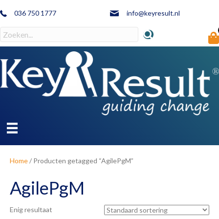
036 750 1777
info@keyresult.nl
Home
/ Producten getagged “AgilePgM”
AgilePgM
Enig resultaat