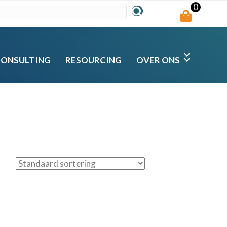
0
CONSULTING
RESOURCING
OVER ONS