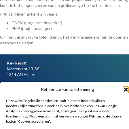
komt in het mogen voeren van de gelijknamige titel achter de naam.
PMI certificering kent 2 niveaus:
CAPM (projectmedewerker)
PMP (projectmanager)
Om het certificaat te halen dient u het gelijknamige examen te doen en
daarvoor te slagen.
Key Result
Markerkant 13-36
1314 AN Almere
Tel:
036 750 1777
Mail:
info@keyresult.nl
Beheer cookie toestemming
Algemene voorwaarden
Deze website gebruikt cookies, en laadt in eerste instantie alleen
Auteursrechten & Handelsmerken
noodzakelijke/functionele cookies in. We hebben de cookies van Google
Privacy Statement en Cookie Statement
Analytics volledig geanonimiseerd, en mogen deze plaatsen zonder
toestemming. Wilt u een optimaal werkende website? Klik dan op de blauwe
button "Cookies accepteren".