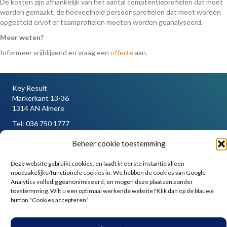
De kosten zijn afhankelijk van het aantal comptentieprofielen dat moet
worden gemaakt, de hoeveelheid persoonsprofielen dat moet worden
opgesteld en/of er teamprofielen moeten worden geanalyseerd.
Meer weten?
Informeer vrijblijvend en vraag een
offerte
aan.
Key Result
Markerkant 13-36
1314 AN Almere
Tel:
036 750 1777
Mail:
info@keyresult.nl
Beheer cookie toestemming
Algemene voorwaarden
Auteursrechten & Handelsmerken
Deze website gebruikt cookies, en laadt in eerste instantie alleen
Privacy Statement en Cookie Statement
noodzakelijke/functionele cookies in. We hebben de cookies van Google
Analytics volledig geanonimiseerd, en mogen deze plaatsen zonder
toestemming. Wilt u een optimaal werkende website? Klik dan op de blauwe
button "Cookies accepteren".
© 2011 - 2026 Key Result | Alle rechten voorbehouden